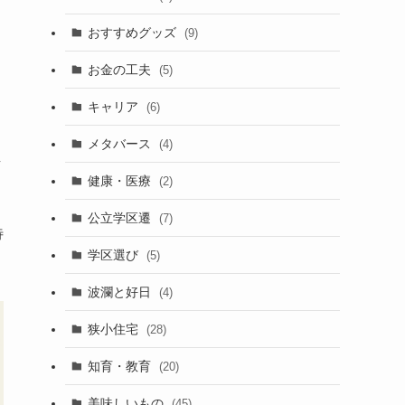
おすすめグッズ
(9)
お金の工夫
(5)
キャリア
(6)
メタバース
(4)
し
健康・医療
(2)
公立学区遷
(7)
待
学区選び
(5)
波瀾と好日
(4)
狭小住宅
(28)
知育・教育
(20)
美味しいもの
(45)