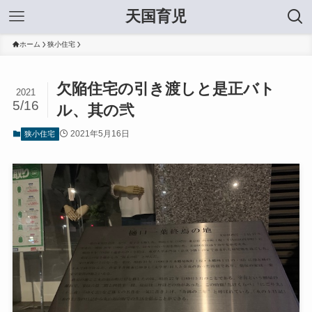
天国育児
ホーム
狭小住宅
欠陥住宅の引き渡しと是正バト
2021
5/16
ル、其の弐
2021年5月16日
狭小住宅