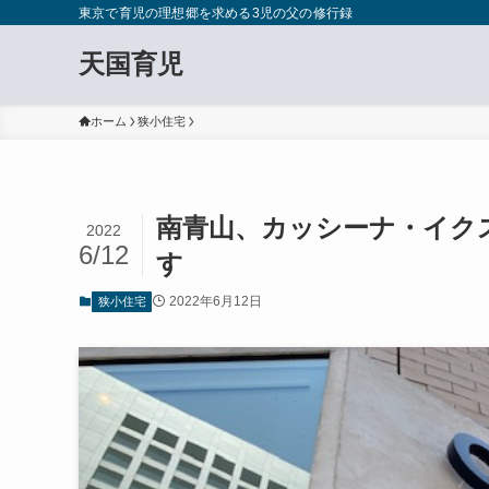
東京で育児の理想郷を求める3児の父の修行録
天国育児
ホーム
狭小住宅
南青山、カッシーナ・イクスシ
2022
6/12
す
2022年6月12日
狭小住宅